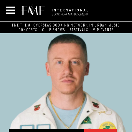
FME THE #1 OVERSEAS BOOKING NETWORK IN URBAN MUSIC
CONCERTS – CLUB SHOWS – FESTIVALS – VIP EVENTS