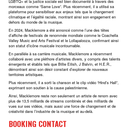
LGBTQ+ et la justice sociale est bien documenté à travers des
morceaux comme “Same Love”. Plus récemment, il a utilisé sa
plateforme pour sensibiliser aux enjeux tels que le changement
climatique et l’égalité raciale, montrant ainsi son engagement en
dehors du monde de la musique.
En 2024, Macklemore a été annoncé comme l’une des têtes
d’affiche de festivals de renommée mondiale comme le Coachella
Valley Music and Arts Festival et le Lollapalooza, confirmant ainsi
son statut d’icône musicale incontournable.
En parallèle à sa carrière musicale, Macklemore a récemment
collaboré avec une pléthore d’artistes divers, y compris des talents
émergents et établis tels que Billie Eilish, J Balvin, et H.E.R.,
démontrant ainsi son désir constant d’explorer de nouveaux
territoires artistiques.
Plus récemment, il a sorti la chanson et le clip vidéo “Hind’s Hall”,
exprimant son soutien à la cause palestinienne.
Ainsi, Macklemore reste non seulement un artiste de renom avec
plus de 13,5 milliards de streams combinés et des milliards de
vues sur ses vidéos, mais aussi une force de changement et de
créativité dans l’industrie de la musique et au-delà.
BOOKING CONTACT