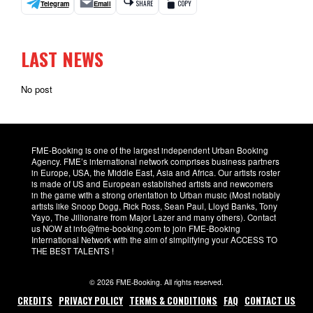
Telegram
Email
SHARE
COPY
LAST NEWS
No post
FME-Booking is one of the largest independent Urban Booking
Agency. FME’s international network comprises business partners
in Europe, USA, the Middle East, Asia and Africa. Our artists roster
is made of US and European established artists and newcomers
in the game with a strong orientation to Urban music (Most notably
artists like Snoop Dogg, Rick Ross, Sean Paul, Lloyd Banks, Tony
Yayo, The Jillionaire from Major Lazer and many others). Contact
us NOW at info@fme-booking.com to join FME-Booking
International Network with the aim of simplifying your ACCESS TO
THE BEST TALENTS !
© 2026 FME-Booking. All rights reserved.
CREDITS
PRIVACY POLICY
TERMS & CONDITIONS
FAQ
CONTACT US