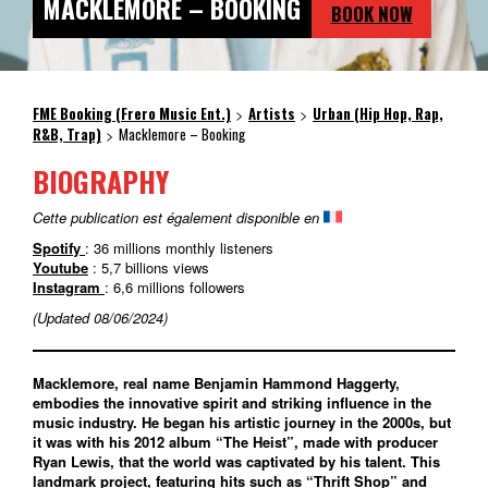
MACKLEMORE – BOOKING
BOOK NOW
FME Booking (Frero Music Ent.)
Artists
Urban (Hip Hop, Rap,
>
>
R&B, Trap)
Macklemore – Booking
>
BIOGRAPHY
Cette publication est également disponible en
Spotify
: 36 millions monthly listeners
Youtube
: 5,7 billions views
Instagram
: 6,6 millions followers
(Updated 08/06/2024)
Macklemore, real name Benjamin Hammond Haggerty,
embodies the innovative spirit and striking influence in the
music industry. He began his artistic journey in the 2000s, but
it was with his 2012 album “The Heist”, made with producer
Ryan Lewis, that the world was captivated by his talent. This
landmark project, featuring hits such as “Thrift Shop” and