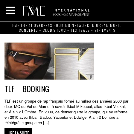
FME THE #1 OVERSEAS BOOKING NETWORK IN URBAN MUSIC
CONCERTS – CLUB SHOWS – FESTIVALS – VIP EVENTS
TLF – BOOKING
TLF est un groupe de rap français formé au milieu des années 2000 par
deux MC du Val-de-Marne, à savoir Ikbal M’kouboi, alias Ikbal Vockal,
et Alain 2 L’Ombre. En 2009, ce dernier quitte le groupe, qui se reforme
en 2010 avec Ikbal, Badoo, Yacouba et Edwige. Alain 2 L’ombre a
réintégré le groupe en […]
LIRE LA SUITE