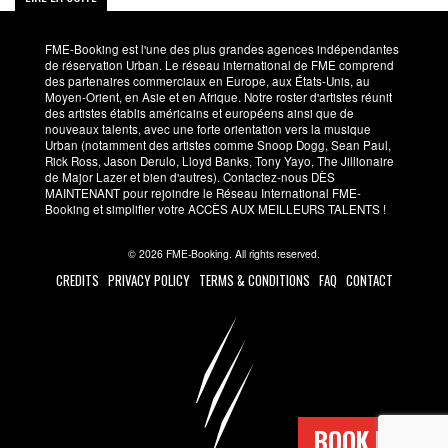
FME-Booking est l'une des plus grandes agences indépendantes
de réservation Urban. Le réseau international de FME comprend
des partenaires commerciaux en Europe, aux États-Unis, au
Moyen-Orient, en Asie et en Afrique. Notre roster d'artistes réunit
des artistes établis américains et européens ainsi que de
nouveaux talents, avec une forte orientation vers la musique
Urban (notamment des artistes comme Snoop Dogg, Sean Paul,
Rick Ross, Jason Derulo, Lloyd Banks, Tony Yayo, The Jillionaire
de Major Lazer et bien d'autres). Contactez-nous DÈS
MAINTENANT pour rejoindre le Réseau International FME-
Booking et simplifier votre ACCÈS AUX MEILLEURS TALENTS !
© 2026 FME-Booking. All rights reserved.
CREDITS
PRIVACY POLICY
TERMS & CONDITIONS
FAQ
CONTACT
BOOK NOW !